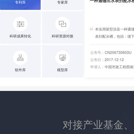
一种通缝出水表扫配水
专利库
专家库
本实用新型涉及一种通
科研成果转化
科研资源对接
表扫配水槽，包括：缝
板、缝上挡板和池壁，
下挡板与池壁连接，所
公布号：
CN206730603U
挡板与缝下挡板连接形
公布日：
2017-12-12
缝。本实用新型表面扫
申请人：
中国市政工程西南设计研究总
软件库
模型库
佳，可节省表扫用水量
表扫时间；结构简单，
厂分段制作，现场拼接
很容易保证其精度要求
扫出水缝设在配水槽上
可在不增加滤池深度的
下，抬高反冲洗排水槽
对接产业基金、
高度，从而有效减少反
滤料的流失，对于活性