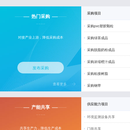
采购项目
热门采购
采购pvc塑胶颗粒
对接产业上游，降低采购成本
采购绿茶成品
采购脱脂奶粉成品
采购浓缩橙汁成品
发布采购
采购粘接树脂
查看更多
采购钢带
供应能力项目
产能共享
环境监测设备共享
共享生产力，降低生产成本
门面共享