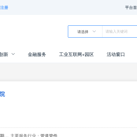
费注册
平台首
请选择

创新
金融服务
工业互联网+园区
活动窗口

院
方可开展经营活动）
主要服务行业：
管道管件