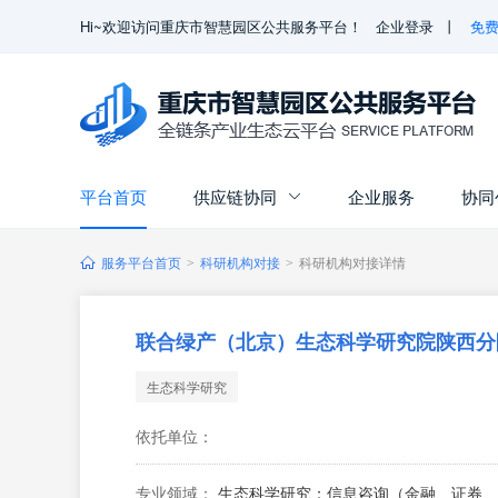
Hi~欢迎访问重庆市智慧园区公共服务平台！
企业登录
丨
免
平台首页
供应链协同
企业服务
协同

服务平台首页
科研机构对接
科研机构对接详情
>
>
联合绿产（北京）生态科学研究院陕西分
生态科学研究
依托单位：
专业领域：
生态科学研究；信息咨询（金融、证券、期货、基金投资咨询等专控除外）；标识管理；企业策划；组织文化交流活动（演出除外）；承办展览展示；技术开发；计算机技术培训（限公司内部员工）；销售日用品、农副产品、五金交电、建筑材料、计算机软硬件、机械电器设备、工艺美术品。 （依法须经批准的项目，经相关部门批准后