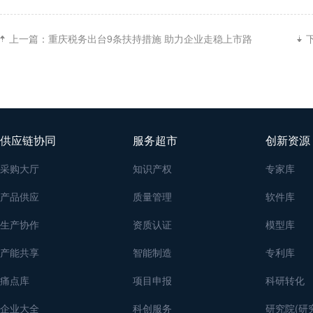
上一篇：
重庆税务出台9条扶持措施 助力企业走稳上市路
供应链协同
服务超市
创新资源
采购大厅
知识产权
专家库
产品供应
质量管理
软件库
生产协作
资质认证
模型库
产能共享
智能制造
专利库
痛点库
项目申报
科研转化
企业大全
科创服务
研究院(研