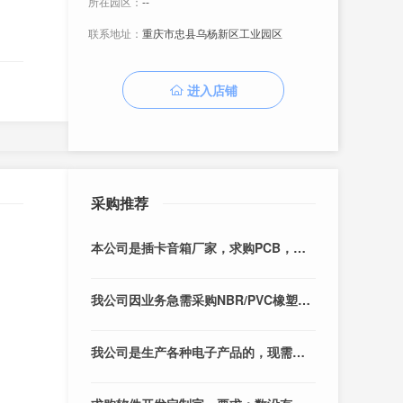
所在园区：
--
联系地址：
重庆市忠县乌杨新区工业园区
进入店铺
采购推荐
本公司是插卡音箱厂家，求购PCB，有合适电致电。
我公司因业务急需采购NBR/PVC橡塑发泡材料 米黄色，孔径细腻，厚度15mm，有合适的请与我司联系。
我公司是生产各种电子产品的，现需要采购CBB450V电容器，欢迎广大供应商来电洽谈业务。