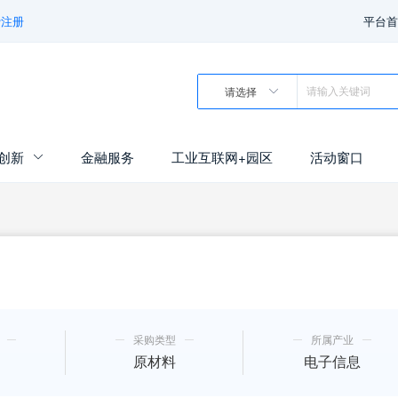
费注册
平台首
请选择

创新
金融服务
工业互联网+园区
活动窗口

采购类型
所属产业
原材料
电子信息