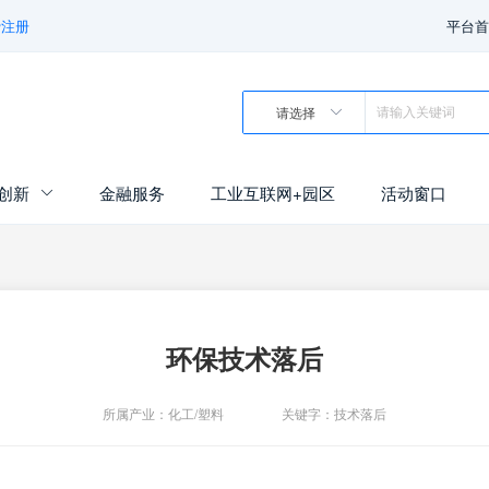
费注册
平台首
请选择

创新
金融服务
工业互联网+园区
活动窗口

环保技术落后
所属产业：化工/塑料
关键字：技术落后