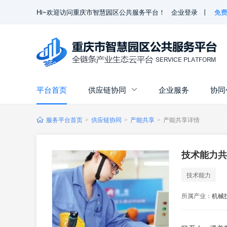
Hi~欢迎访问重庆市智慧园区公共服务平台！
企业登录
丨
免
平台首页
供应链协同
企业服务
协同

服务平台首页
供应链协同
产能共享
产能共享详情
>
>
>
技术能力共
技术能力
所属产业：
机械