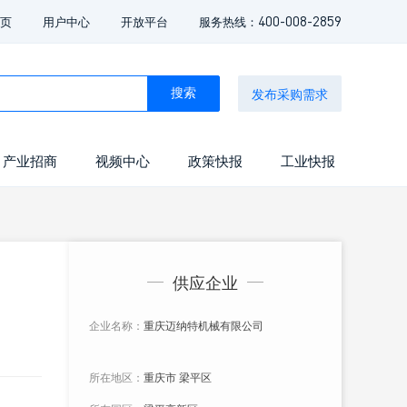
400-008-2859
页
用户中心
开放平台
服务热线：
发布采购需求
搜索
产业招商
视频中心
政策快报
工业快报
供应企业
企业名称：
重庆迈纳特机械有限公司
所在地区：
重庆市 梁平区